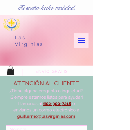
Tu sueño hecho realidad.
Las
Virginias
ENVÍO GRATIS
ATENCIÓN AL CLIENTE
¿Tiene alguna pregunta o inquietud?
¡Siempre estamos listos para ayudar!
Llámanos al
602-300-7218
o
envíanos un correo electrónico a
guillermo@lasvirginias.com