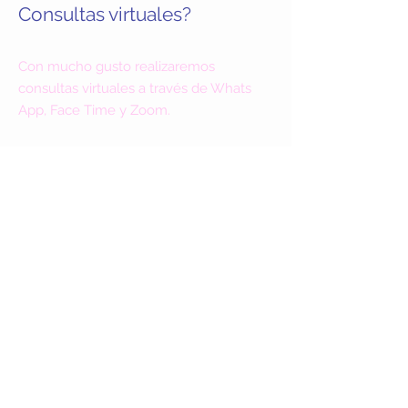
Consultas virtuales?
Con mucho gusto realizaremos
consultas virtuales a través de Whats
App, Face Time y Zoom.
Las
Virginias
CONTÁCTENOS:
guillermovo@lasvirginias.com
602-300-7216
Phoenix, AZ