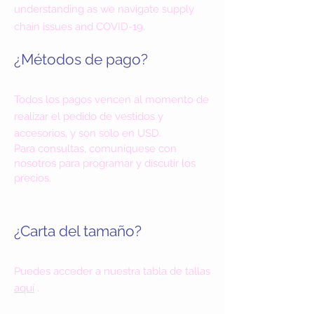
understanding as we navigate supply
chain issues and COVID-19.
¿Métodos de pago?
Todos los pagos vencen al momento de
realizar el pedido de vestidos y
accesorios, y son solo en USD.
Para consultas, comuníquese con
nosotros para programar y discutir los
precios.
¿Carta del tamaño?
Puedes acceder a nuestra tabla de tallas
aquí
.