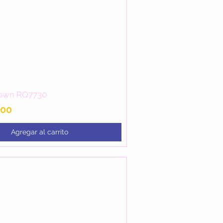
own RQ7730
Vista rápida
.00
Agregar al carrito