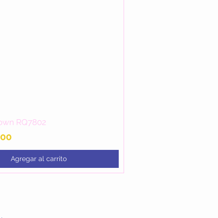
own RQ7802
Vista rápida
.00
Agregar al carrito