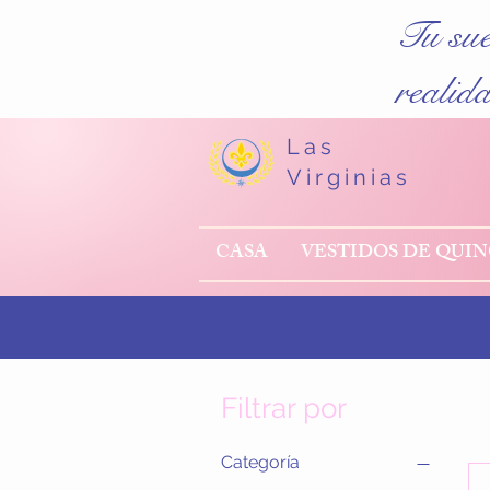
Tu su
realid
Las
Virginias
CASA
VESTIDOS DE QUI
Filtrar por
Categoría