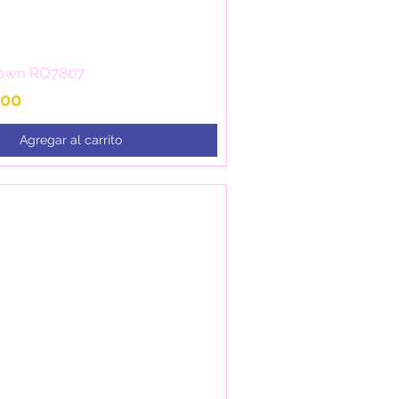
own RQ7807
Vista rápida
.00
Agregar al carrito