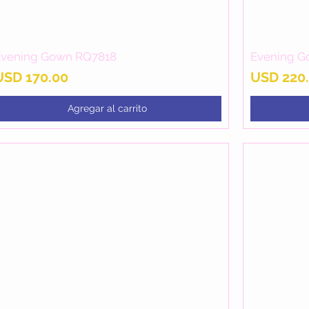
Evening Gown RQ7818
Evening G
Vista rápida
Precio
Precio
USD 170.00
USD 220
Agregar al carrito