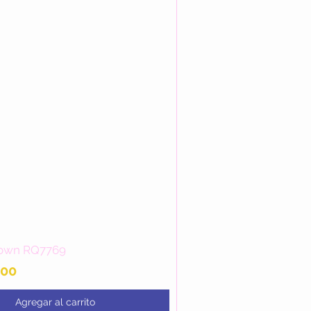
own RQ7769
Vista rápida
.00
Agregar al carrito