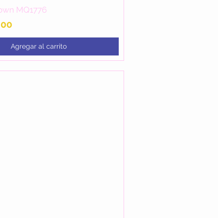
Gown MQ1776
Vista rápida
.00
Agregar al carrito