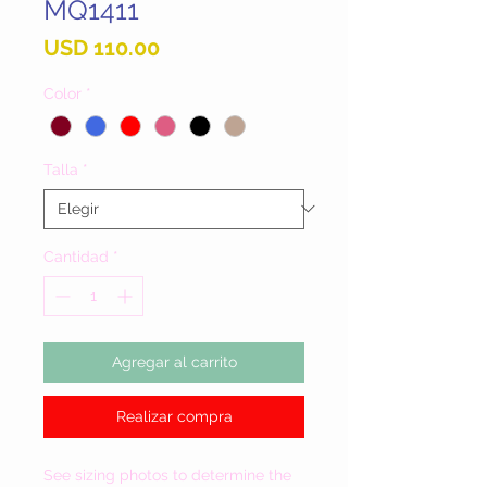
MQ1411
Precio
USD 110.00
Color
*
Talla
*
Cantidad
*
Agregar al carrito
Realizar compra
See sizing photos to determine the