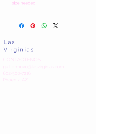
size needed.
Las
Virginias
CONTÁCTENOS:
guillermovo@lasvirginias.com
602-300-7216
Phoenix, AZ