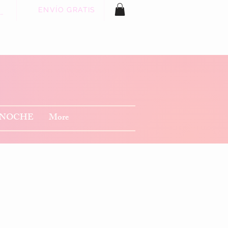
ENVÍO GRATIS
 sesión
 NOCHE
More