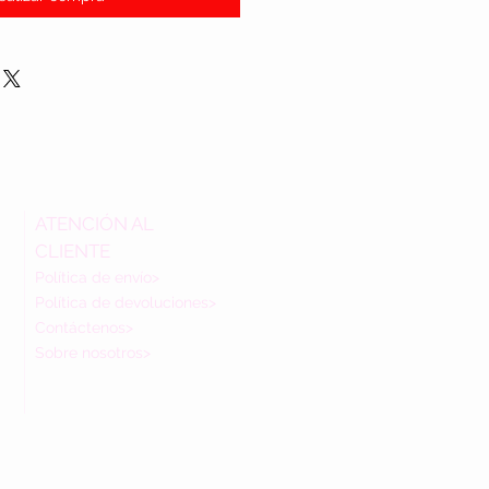
ATENCIÓN AL
CLIENTE
Política de envío>
Política de devoluciones>
Contáctenos>
Sobre nosotros>