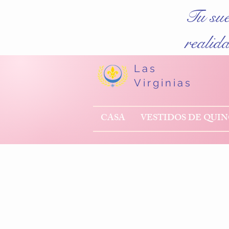
Tu su
realid
Las
Virginias
CASA
VESTIDOS DE QUI