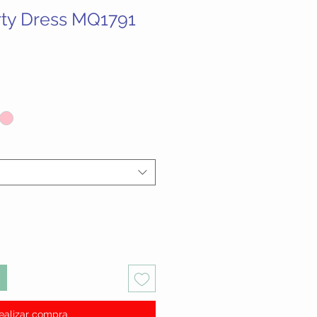
rty Dress MQ1791
cio
ealizar compra