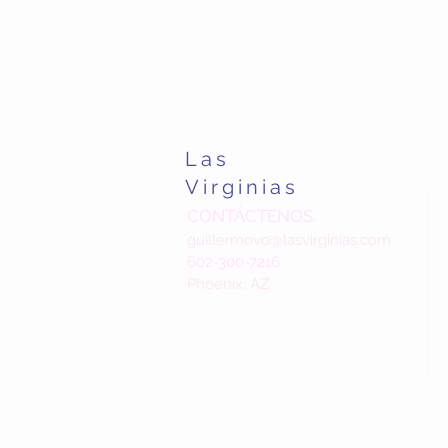
Las
Virginias
CONTÁCTENOS:
guillermovo@lasvirginias.com
602-300-7216
Phoenix, AZ