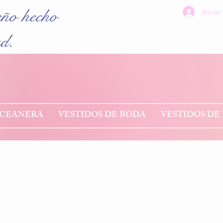
eño hecho
Iniciar
ad.
NCEANERA
VESTIDOS DE BODA
VESTIDOS DE