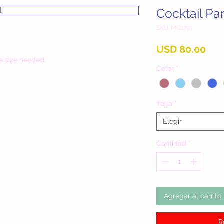
Cocktail Pa
SKU: MQ1791
Pre
USD 80.00
e size needed.
Color
*
Talla
*
Elegir
Cantidad
*
Agregar al carrito
R