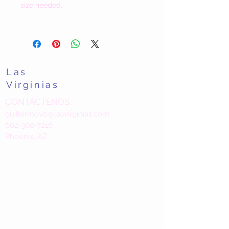
size needed.
Las
Virginias
CONTÁCTENOS:
guillermovo@lasvirginias.com
602-300-7216
Phoenix, AZ