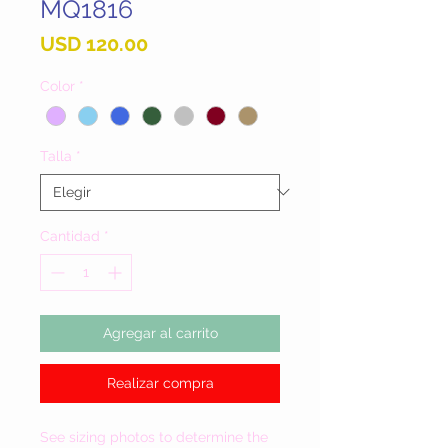
MQ1816
Precio
USD 120.00
Color
*
Talla
*
Cantidad
*
Agregar al carrito
Realizar compra
See sizing photos to determine the