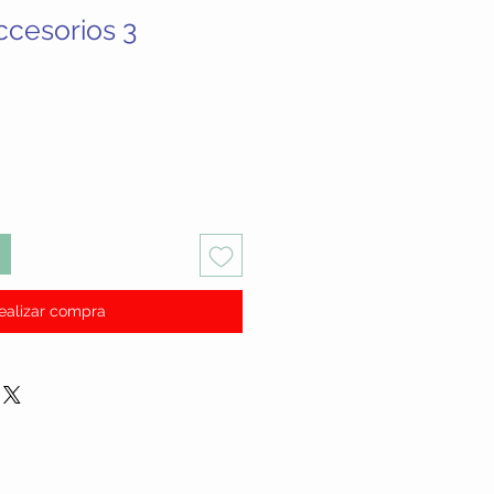
ccesorios 3
cio
ealizar compra