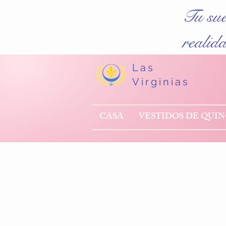
Tu su
realid
Las
Virginias
CASA
VESTIDOS DE QUI