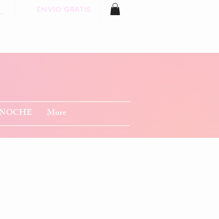
ENVÍO GRATIS
 sesión
 NOCHE
More