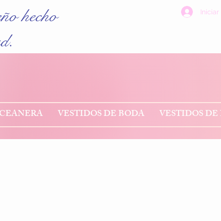
eño hecho
Iniciar
ad.
NCEANERA
VESTIDOS DE BODA
VESTIDOS DE