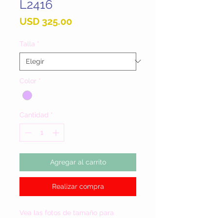
L2416
Precio
USD 325.00
Talla
*
Color
*
Cantidad
*
Agregar al carrito
Realizar compra
Vea las fotos de tamaño para