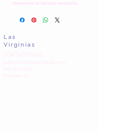
determinar el tamaño necesario.
Las
Virginias
CONTÁCTENOS:
guillermovo@lasvirginias.com
602-300-7216
Phoenix, AZ