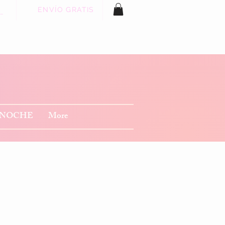
ENVÍO GRATIS
 sesión
 NOCHE
More