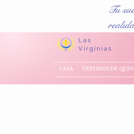
Tu su
realid
Las
Virginias
CASA
VESTIDOS DE QUI