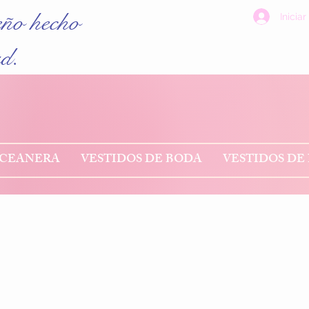
eño hecho
Iniciar
ad.
NCEANERA
VESTIDOS DE BODA
VESTIDOS DE