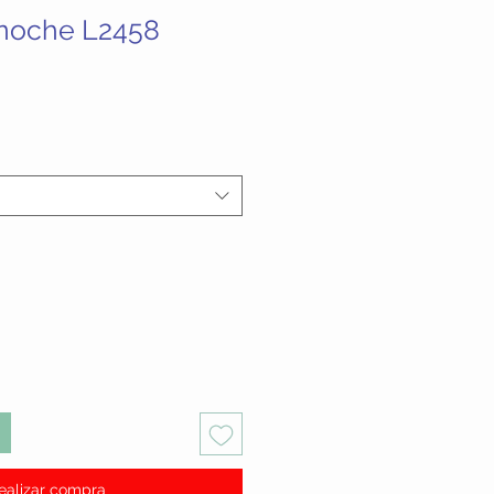
 noche L2458
ecio
ealizar compra