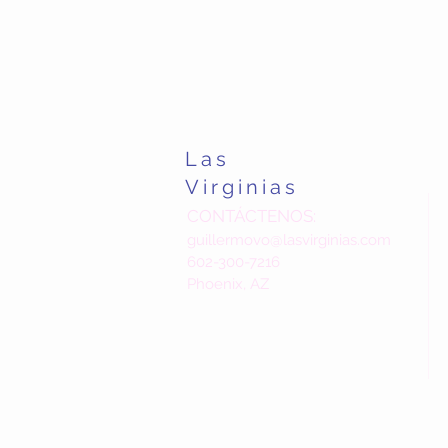
Las
Virginias
CONTÁCTENOS:
guillermovo@lasvirginias.com
602-300-7216
Phoenix, AZ