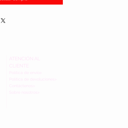
ATENCIÓN AL
CLIENTE
Política de envío>
Política de devoluciones>
Contáctenos>
Sobre nosotros>