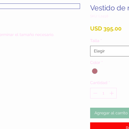
Vestido de
SKU: L2458
Pr
USD 395.00
erminar el tamaño necesario.
Talla
*
Elegir
Color
*
Cantidad
*
Agregar al carrito
R