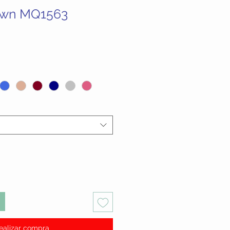
own MQ1563
ecio
ealizar compra