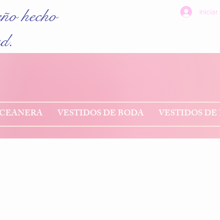
eño hecho
Iniciar
ad.
NCEANERA
VESTIDOS DE BODA
VESTIDOS DE