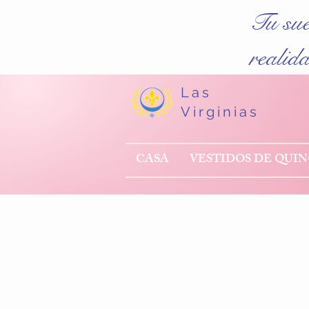
Tu su
realid
Las
Virginias
CASA
VESTIDOS DE QUI