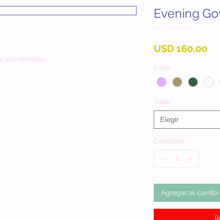
Evening G
SKU: MQ1563
Pr
USD 160.00
e size needed.
Color
*
Talla
*
Elegir
Cantidad
*
Agregar al carrito
R