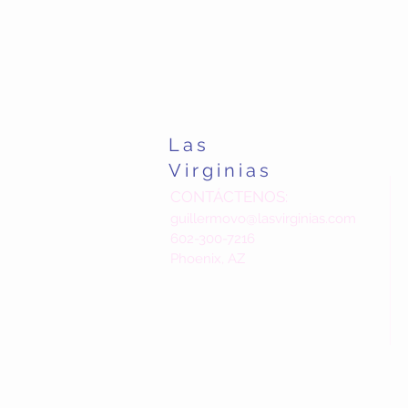
Las
Virginias
CONTÁCTENOS:
guillermovo@lasvirginias.com
602-300-7216
Phoenix, AZ