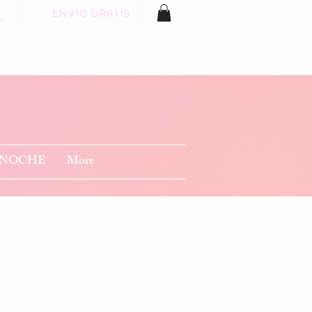
ENVÍO GRATIS
 sesión
 NOCHE
More