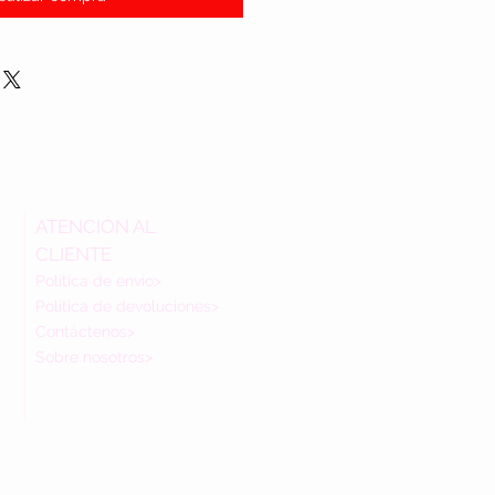
ATENCIÓN AL
CLIENTE
Política de envío>
Política de devoluciones>
Contáctenos>
Sobre nosotros>