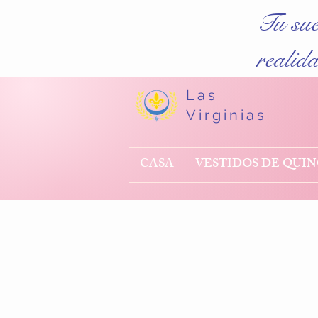
Tu su
realid
Las
Virginias
CASA
VESTIDOS DE QUI