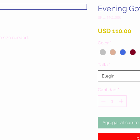
Evening G
SKU: MQ1666
Pr
USD 110.00
e size needed.
Color
*
Talla
*
Elegir
Cantidad
*
Agregar al carrito
R