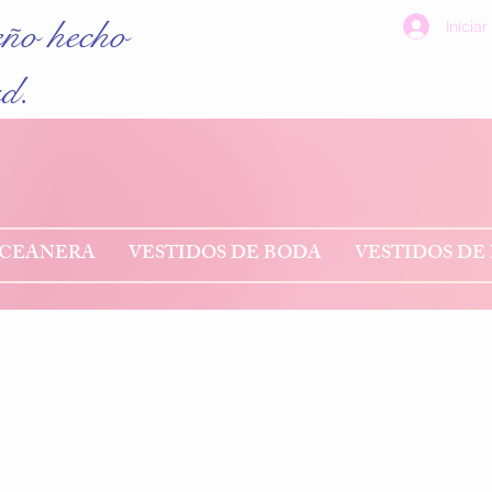
eño hecho
Iniciar
ad.
NCEANERA
VESTIDOS DE BODA
VESTIDOS DE