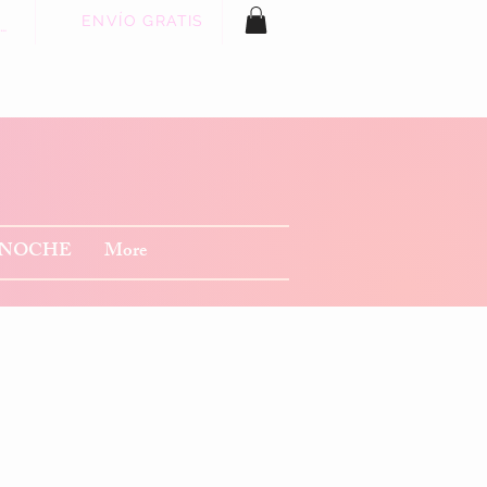
ENVÍO GRATIS
 sesión
 NOCHE
More