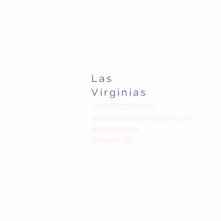
Las
Virginias
CONTÁCTENOS:
guillermovo@lasvirginias.com
602-300-7216
Phoenix, AZ