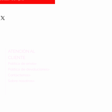
ATENCIÓN AL
CLIENTE
Política de envío>
Política de devoluciones>
Contáctenos>
Sobre nosotros>