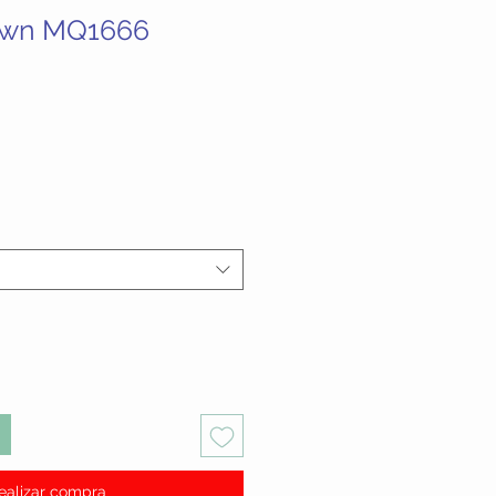
own MQ1666
ecio
ealizar compra