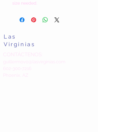
size needed.
Las
Virginias
CONTÁCTENOS:
guillermovo@lasvirginias.com
602-300-7216
Phoenix, AZ