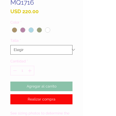
MQ1716
Precio
USD 220.00
Color
*
Talla
*
Cantidad
*
Agregar al carrito
Realizar compra
See sizing photos to determine the