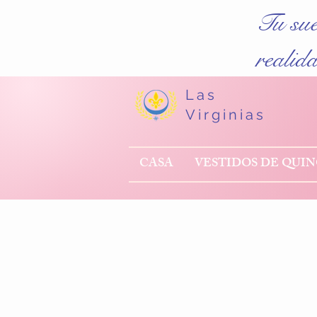
Tu su
realid
Las
Virginias
CASA
VESTIDOS DE QUI