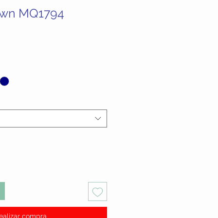
own MQ1794
ecio
ealizar compra