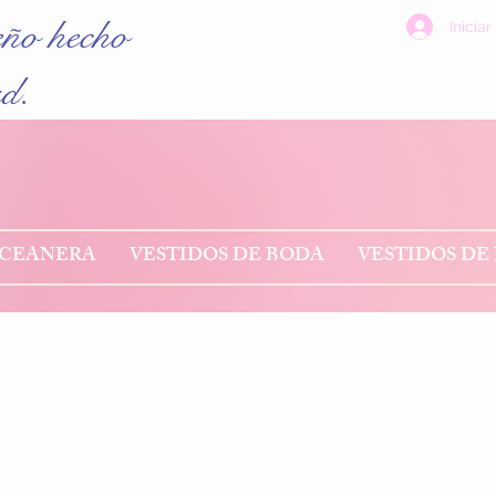
eño hecho
Iniciar
ad.
NCEANERA
VESTIDOS DE BODA
VESTIDOS DE