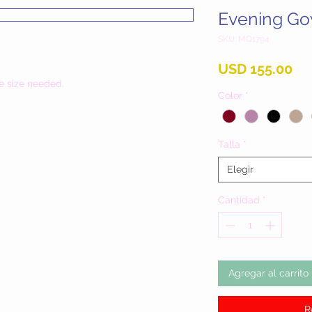
Evening G
SKU: MQ1794
Pr
USD 155.00
e size needed.
Color
*
Talla
*
Elegir
Cantidad
*
Agregar al carrito
R