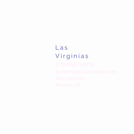
Las
Virginias
CONTÁCTENOS:
guillermovo@lasvirginias.com
602-300-7216
Phoenix, AZ