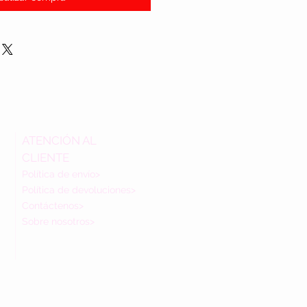
ATENCIÓN AL
CLIENTE
Política de envío>
Política de devoluciones>
Contáctenos>
Sobre nosotros>