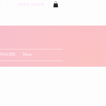
ENVÍO GRATIS
 sesión
 NOCHE
More