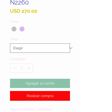
N2260
Precio
USD 270.00
Color
*
Talla
*
Cantidad
*
Agregar al carrito
Realizar compra
Para tus fiestas y eventos