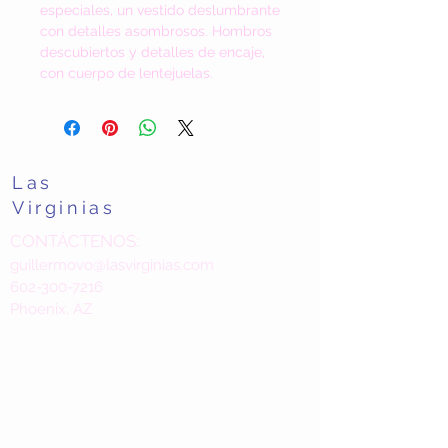
especiales, un vestido deslumbrante
con detalles asombrosos. Hombros
descubiertos y detalles de encaje,
con cuerpo de lentejuelas.
Las
Virginias
CONTÁCTENOS:
guillermovo@lasvirginias.com
602-300-7216
Phoenix, AZ