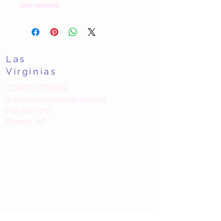
size needed.
Las
Virginias
CONTÁCTENOS:
guillermovo@lasvirginias.com
602-300-7216
Phoenix, AZ