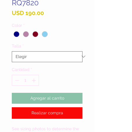
RQ7820
Precio
USD 190.00
Color
*
Talla
*
Cantidad
*
Agregar al carrito
Realizar compra
See sizing photos to determine the