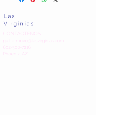
Las
Virginias
CONTÁCTENOS:
guillermovo@lasvirginias.com
602-300-7216
Phoenix, AZ