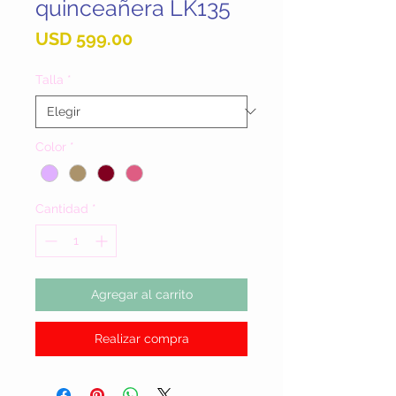
quinceañera LK135
Precio
USD 599.00
Talla
*
Color
*
Cantidad
*
Agregar al carrito
Realizar compra