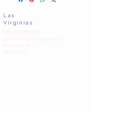
Las
Virginias
CONTÁCTENOS:
guillermovo@lasvirginias.com
602-300-7216
Phoenix, AZ