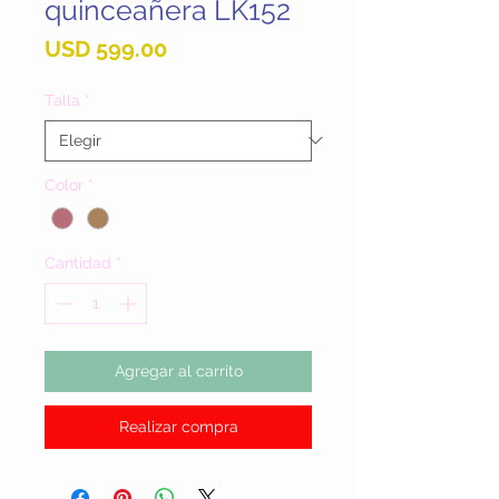
quinceañera LK152
Precio
USD 599.00
Talla
*
Color
*
Cantidad
*
Agregar al carrito
Realizar compra