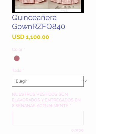
Quinceañera
GownRZFQ840
Precio
USD 1,100.00
Color
*
Talla
*
NUESTROS VESTIDOS SON
ELAVORADOS Y ENTREGADOS EN
8 SENANAS ACTUALMENTE
*
0/500