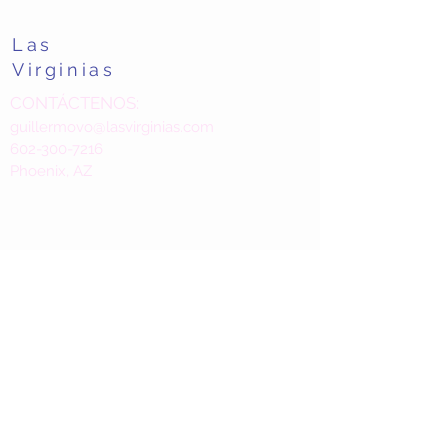
Las
Virginias
CONTÁCTENOS:
guillermovo@lasvirginias.com
602-300-7216
Phoenix, AZ