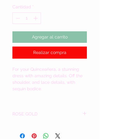
Cantidad
*
Agregar al carrito
Realizar compra
For your
Quinceañera, a stunning
dress with amazing details. Off the
shoulder, and lace details, with
sequin bodice.
ROSE GOLD