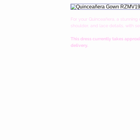
For your
Quinceañera, a stunning d
shoulder, and lace details, with s
This dress currently takes approx
delivery.