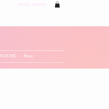
ENVÍO GRATIS
 sesión
 NOCHE
More