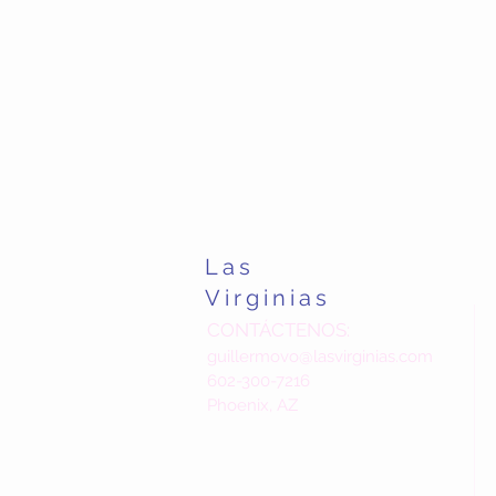
Las
Virginias
CONTÁCTENOS:
guillermovo@lasvirginias.com
602-300-7216
Phoenix, AZ