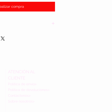
ealizar compra
ATENCIÓN AL
CLIENTE
Política de envío>
Política de devoluciones>
Contáctenos>
Sobre nosotros>