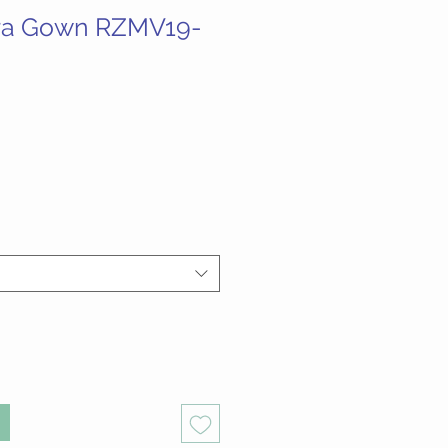
ra Gown RZMV19-
recio