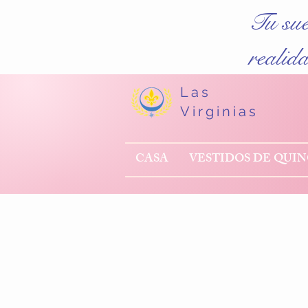
Tu su
realid
Las
Virginias
CASA
VESTIDOS DE QUI