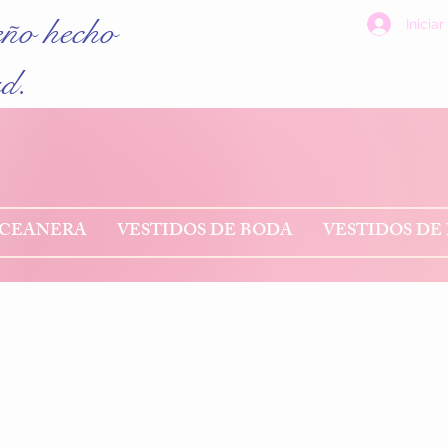
eño hecho
Iniciar
ad.
NCEANERA
VESTIDOS DE BODA
VESTIDOS DE