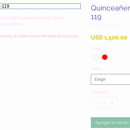
Quinceañe
119
ress with amazing details. Off the
equin bodice.
SKU: RZMV19-119
imately 8 weeks from the date of sizing to
P
USD 1,500.00
Color
*
Talla
*
Elegir
Cantidad
*
Agregar al carrito