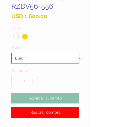
RZDV56-556
Precio
USD 1,600.00
Color
*
Talla
*
Cantidad
*
Agregar al carrito
Realizar compra