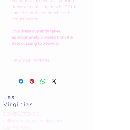
For your
Quinceañera, a stunning
dress with amazing details. Off the
shoulder, and lace details, with
sequin bodice.
This dress currently takes
approximately 8 weeks from the
date of sizing to delivery.
NEW COLLECTION
Las
Virginias
CONTÁCTENOS:
guillermovo@lasvirginias.com
602-300-7216