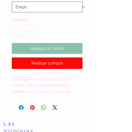
Cantidad
*
Agregar al carrito
Realizar compra
Un elegante vestido de noche,
cóctel o fiesta. Impresionantes
detalles en el corpiño y encaje.
Las
Virginias