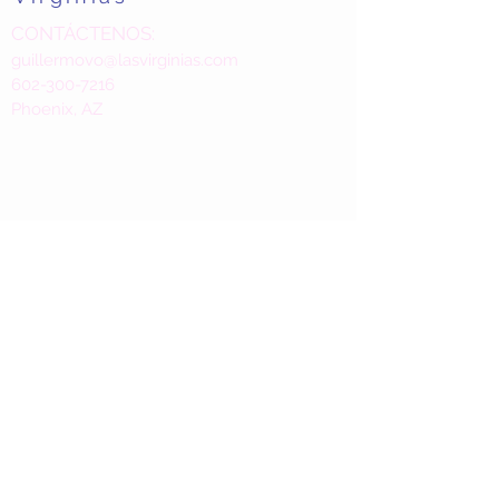
CONTÁCTENOS:
guillermovo@lasvirginias.com
602-300-7216
Phoenix, AZ
ATENCIÓN AL CLIENTE
Política de envío>
Política de devoluciones>