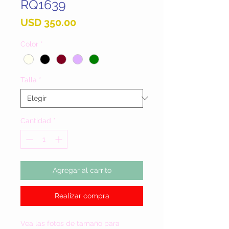
RQ1639
Precio
USD 350.00
Color
*
Talla
*
Cantidad
*
Agregar al carrito
Realizar compra
Vea las fotos de tamaño para