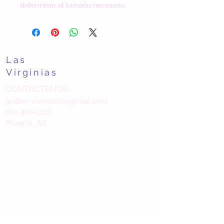
determinar el tamaño necesario.
Las
Virginias
CONTÁCTENOS:
guillermovo@lasvirginias.com
602-300-7216
Phoenix, AZ