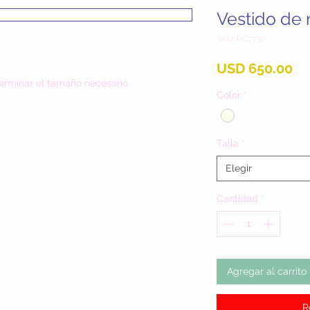
Vestido de
SKU: RQ7737
Pr
USD 650.00
erminar el tamaño necesario.
Color
*
Talla
*
Elegir
Cantidad
*
Agregar al carrito
R