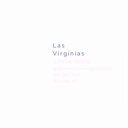
Las
Virginias
CONTÁCTENOS:
guillermovo@lasvirginias.com
602-300-7216
Phoenix, AZ