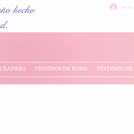
eño hecho
Iniciar
ad.
NCEANERA
VESTIDOS DE BODA
VESTIDOS DE