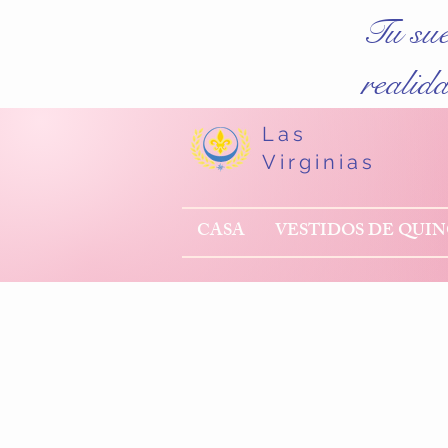
Tu su
realid
Las
Virginias
CASA
VESTIDOS DE QUI