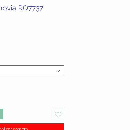
 novia RQ7737
ecio
ealizar compra