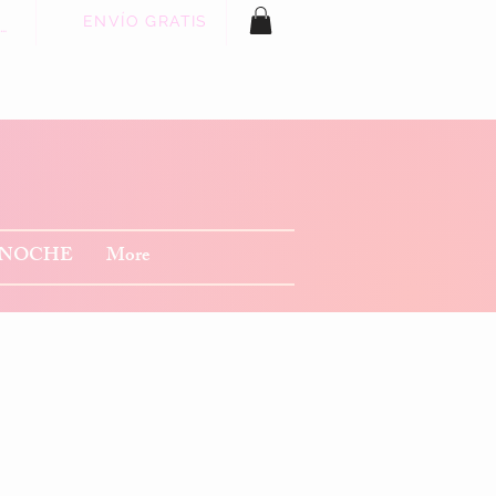
ENVÍO GRATIS
 sesión
 NOCHE
More