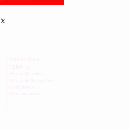
ATENCIÓN AL
CLIENTE
Política de envío>
Política de devoluciones>
Contáctenos>
Sobre nosotros>